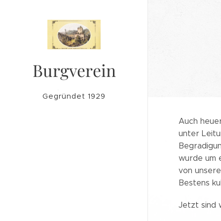
Burgverein
Lichtenegg
Gegründet 1929
Auch heuer
unter Leit
Begradigun
wurde um e
von unserem
Bestens kul
Jetzt sind 