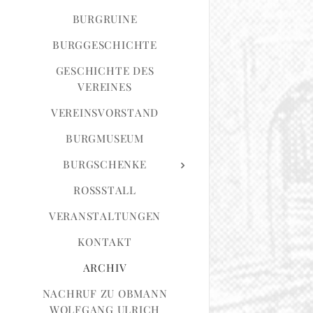
BURGRUINE
BURGGESCHICHTE
GESCHICHTE DES
VEREINES
VEREINSVORSTAND
BURGMUSEUM
BURGSCHENKE
ROSSSTALL
VERANSTALTUNGEN
KONTAKT
ARCHIV
NACHRUF ZU OBMANN
WOLFGANG ULRICH