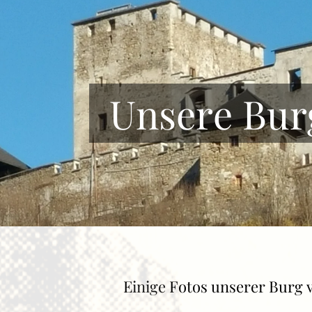
Unsere Bur
E
inige
Fotos unserer Burg v