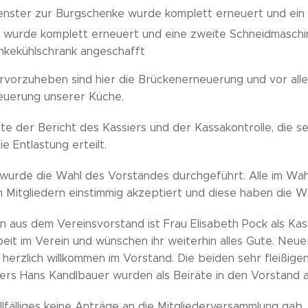
enster zur Burgschenke wurde komplett erneuert und ein 
 wurde komplett erneuert und eine zweite Schneidmaschi
nkekühlschrank angeschafft
vorzuheben sind hier die Brückenerneuerung und vor all
euerung unserer Küche.
te der Bericht des Kassiers und der Kassakontrolle, die 
e Entlastung erteilt.
 wurde die Wahl des Vorstandes durchgeführt. Alle im W
 Mitgliedern einstimmig akzeptiert und diese haben die 
 aus dem Vereinsvorstand ist Frau Elisabeth Pock als Kassi
beit im Verein und wünschen ihr weiterhin alles Gute. Neue
 herzlich willkommen im Vorstand. Die beiden sehr fleißig
ers Hans Kandlbauer wurden als Beiräte in den Vorstand
llfälliges keine Anträge an die Mitgliederversammlung gab