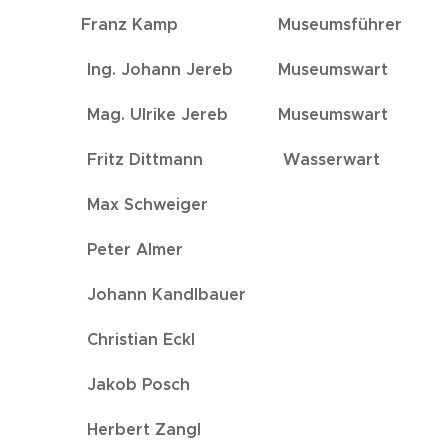
e Franz Kamp Museumsführer
ohann Jereb Museumswart
lrike Jereb Museumswart
 Dittmann Wasserwart
Schweiger
r Almer
n Kandlbauer
stian Eckl
ob Posch
ert Zangl