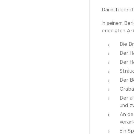
Danach beric
In seinem Beri
erledigten Ar
Die B
Der H
Der H
Sträu
Der B
Grabar
Der al
und z
An de
veran
Ein Sp