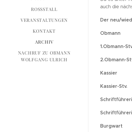
auch die nächs
ROSSSTALL
Der neu/wiede
VERANSTALTUNGEN
KONTAKT
Obmann 
ARCHIV
1.Obmann-
NACHRUF ZU OBMANN
2.Obmann-S
WOLFGANG ULRICH
Kassier
Kassier-S
Schriftführ
Schriftführe
Burgwart