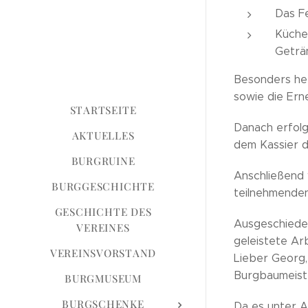
Das F
Küche
Geträ
Besonders her
sowie die Ern
STARTSEITE
Danach erfolg
AKTUELLES
dem Kassier di
BURGRUINE
Anschließend
BURGGESCHICHTE
teilnehmenden
GESCHICHTE DES
Ausgeschieden
VEREINES
geleistete Ar
VEREINSVORSTAND
Lieber Georg,
Burgbaumeist
BURGMUSEUM
BURGSCHENKE
Da es unter A