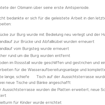
htete der Obmann über seine erste Amtsperiode.
cht bedankte er sich für die geleistete Arbeit in den letz
beiten:
rücke zur Burg wurde mit Bedielung neu verlegt und der H
andlauf zur Brücke und Abfallkübel wurden erneuert
andlauf vom Burgsteg wurde erneuert
cher rund um die Burg wurden entfernt
oden im Rossstall wurde geschliffen und gestrichen und e
beiten für die Wasseraufbereitungsanlage und komplette I
te lange, schiefe 😉 Tisch auf der Aussichtsterrasse wur
wei neue Tische und Bänke angeschafft
r Aussichtsterrasse wurden die Platten erweitert, neue 
kert
ielturm für Kinder wurde errichtet